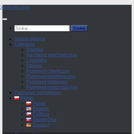
Przejdź
do
treści
Szukaj:
Strona główna
Kategorie
Energia
Inżynieria mechaniczna
Logistyka
Obrona
Przemysł chemiczny
Przemysł elektroniczny
Przemysł metalowy
Przemysł motoryzacyjny
Formularz kontaktowy
Polski
Polski
English
Čeština
Slovenčina
Deutsch