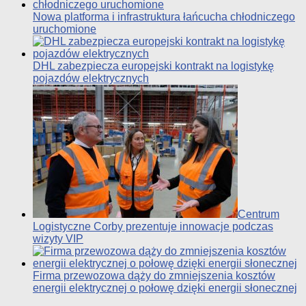
Nowa platforma i infrastruktura łańcucha chłodniczego
uruchomione
DHL zabezpiecza europejski kontrakt na logistykę
pojazdów elektrycznych
Centrum
Logistyczne Corby prezentuje innowacje podczas
wizyty VIP
Firma przewozowa dąży do zmniejszenia kosztów
energii elektrycznej o połowę dzięki energii słonecznej