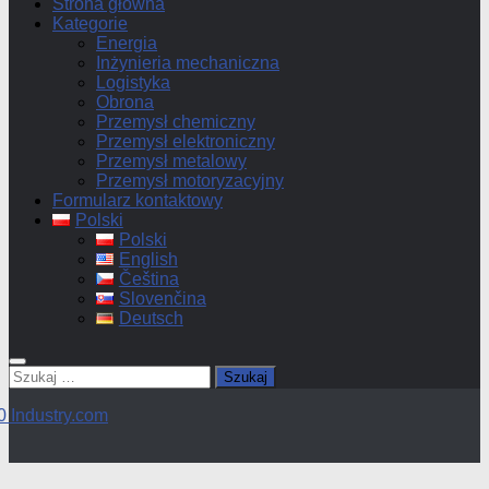
Strona główna
Kategorie
Energia
Inżynieria mechaniczna
Logistyka
Obrona
Przemysł chemiczny
Przemysł elektroniczny
Przemysł metalowy
Przemysł motoryzacyjny
Formularz kontaktowy
Polski
Polski
English
Čeština
Slovenčina
Deutsch
Szukaj: