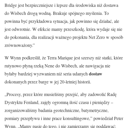
Bridge jest bezpieczniejsze i lepsze dla środowiska niż dostawa
do Wisbech drogą wodną. Brakuje spójnego myślenia. To
powinna być przykładowa sytuacja, jak powinno się działać, ale
jest odwrotnie. W efekcie mamy przeszkodę, która wydaje się nie
do pokonania, dla realizacji ważnego projektu Net Zero w sposób
zrównoważony.”
W Wynn podkreślił, że Terra Marique jest szerszy niż statki, które
rutynowo płyną rzeką Nene do Wisbech, ale nawigacja nie
dostaw
byłaby bardziej wyzwaniem niż seria udanych
dokonanych przez barge w jej 20-letniej historii.
„Procesy, przez które musieliśmy przejść, aby zadowolić Radę
Dystryktu Fenland, zajęły ogromną ilość czasu i pieniędzy –
zorganizowaliśmy badania geotechniczne, batymetryczne,
pomiary przepływu i inne prace konsultingowe,” powiedział Peter
Wynn. „Mamy pasję do tego, i nie zamierzamy się poddawać;