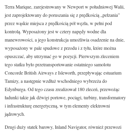
Terra Marique, zarejestrowany w Newport w południowej Walii,
jest zaprojektowany do poruszania się z prędkością „pełzania”
przez wąskie miejsca z prędkością pół węzła, w pełni pod
kontrolą. Wyposażony jest w cztery napędy wodne dla
manewrowości, a jego konstrukcja umożliwia osadzenie na dnie,
wyposażony w pale spudowe z przodu i z tyłu, które można
opuszczać, aby utrzymać go w pozycji. Pierwszym zleceniem
tego statku było przetransportowanie ostatniego samolotu
Concorde British Airways z Isleworth, przepływając estuarium
Tamizy, a następnie wzdłuż wschodniego wybrzeża do
Edynburga. Od tego czasu zrealizował 180 zleceń, przewożąc
ładunki takie jak dźwigi portowe, pociągi, turbiny, transformatory
i infrastrukturę energetyczną, w tym elementy elektrowni
jądrowych.
Drugi duży statek barowy, Inland Navigator, również przewozi